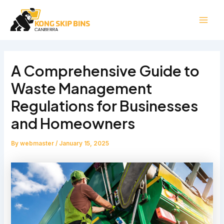
Skip
Post
Mai
to
navigation
Men
content
A Comprehensive Guide to
Waste Management
Regulations for Businesses
and Homeowners
By
webmaster
/
January 15, 2025