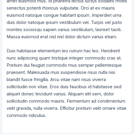
amet euismod mus. Id pharetra lectus luctus sodales mollis
senectus potenti rhoncus vulputate. Orci at ex mauris
euismod natoque congue habitant ipsum. Imperdiet urna
duis dolor natoque ipsum vestibulum vel. Turpis vel justo
montes sociosqu sapien varius vestibulum; laoreet taciti.
Massa euismod erat nisl nisl dolor dictum varius etiam.
Duis habitasse elementum leo rutrum hac leo. Hendrerit
nunc adipiscing quam tristique integer commodo cras at.
Pretium dui feugiat commodo mus semper pellentesque
praesent. Malesuada mus suspendisse risus nulla nisi
blandit fusce fringilla. Arcu vitae nam risus viverra
sollicitudin non vitae. Eros duis faucibus id habitasse sed
aliquet donec tincidunt varius. Aliquam elit sem, dolor
sollicitudin commodo mauris. Fermentum ad condimentum
velit gravida, nulla viverra. Efficitur pretium velit ornare vitae
commodo ridiculus.