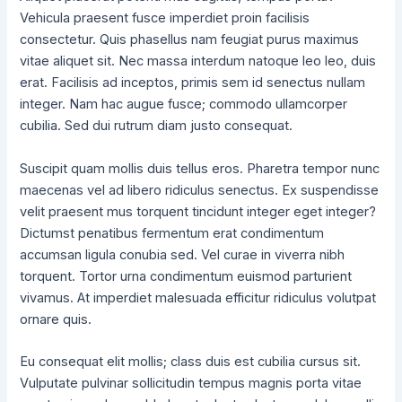
Vehicula praesent fusce imperdiet proin facilisis
consectetur. Quis phasellus nam feugiat purus maximus
vitae aliquet sit. Nec massa interdum natoque leo leo, duis
erat. Facilisis ad inceptos, primis sem id senectus nullam
integer. Nam hac augue fusce; commodo ullamcorper
cubilia. Sed dui rutrum diam justo consequat.
Suscipit quam mollis duis tellus eros. Pharetra tempor nunc
maecenas vel ad libero ridiculus senectus. Ex suspendisse
velit praesent mus torquent tincidunt integer eget integer?
Dictumst penatibus fermentum erat condimentum
accumsan ligula conubia sed. Vel curae in viverra nibh
torquent. Tortor urna condimentum euismod parturient
vivamus. At imperdiet malesuada efficitur ridiculus volutpat
ornare quis.
Eu consequat elit mollis; class duis est cubilia cursus sit.
Vulputate pulvinar sollicitudin tempus magnis porta vitae